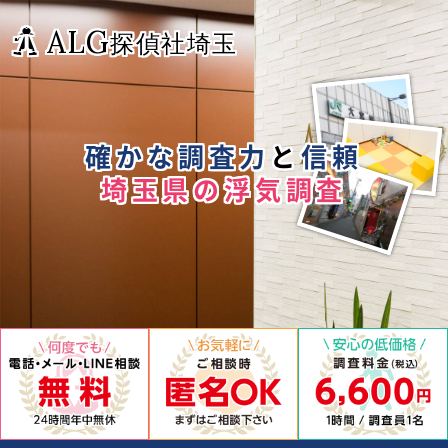
ALG
探偵社埼玉
確かな調査力
と
信頼
埼玉県の浮気調査