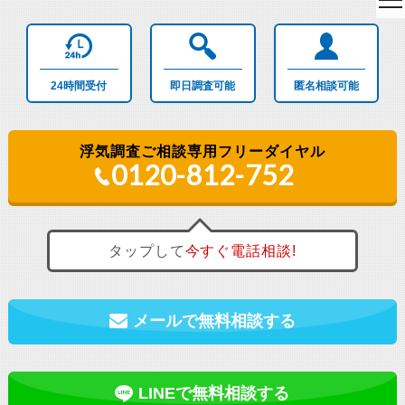
to
na
24時間
受付
即日調査
可能
匿名相談
可能
浮気調査ご相談専用フリーダイヤル
0120-812-752
タップして
今すぐ
電話相談!
メールで無料相談する
LINEで無料相談する