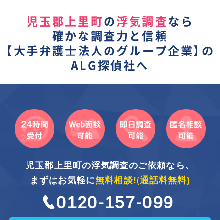
児玉郡上里町
の
浮気調査
なら
確かな調査力と信頼
【
大手弁護士法人のグループ企業】
の
ALG探偵社へ
児玉郡上里町の浮気調査のご依頼なら、
まずはお気軽に
無料相談!
(通話料無料)
0120-157-099