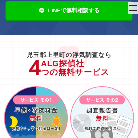
to
LINEで無料相談する
na
児玉郡上里町の浮気調査なら
ALG探偵社
つの無料サービス