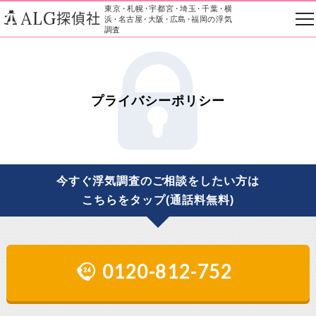
東京
・
札幌
・
宇都宮
・
埼玉
・
千葉
・
横
ALG
探偵社
浜
・
名古屋
・
大阪
・
広島
・
福岡の浮気
調査
プライバシーポリシー
今すぐ浮気調査のご相談をしたい方は
こちらをタップ(通話料無料)
0120-812-752