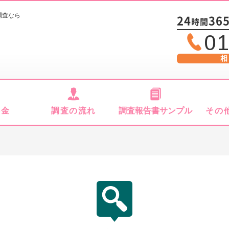
調査なら
24
36
時間
01
相
料金
調査の流れ
調査報告書サンプル
その