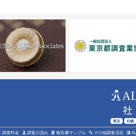
A
社
東京
札幌
調査料金
調査の流れ
報告書サンプル
その他調査項目
A