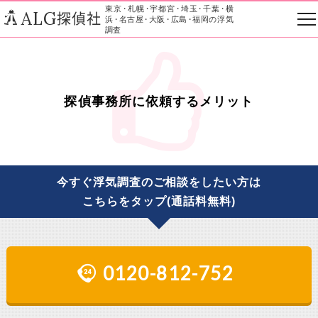
東京
・
札幌
・
宇都宮
・
埼玉
・
千葉
・
横
ALG
探偵社
浜
・
名古屋
・
大阪
・
広島
・
福岡の浮気
調査
探偵事務所に依頼するメリット
今すぐ浮気調査のご相談をしたい方は
こちらをタップ(通話料無料)
0120-812-752