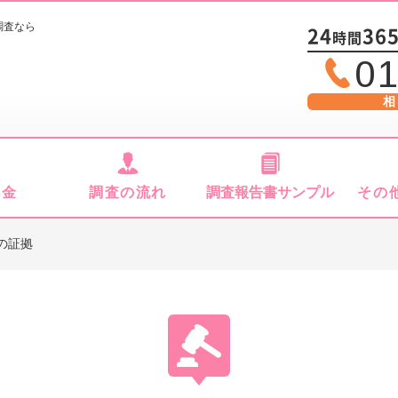
調査なら
24
36
時間
01
相
料金
調査の流れ
調査報告書サンプル
その
の証拠