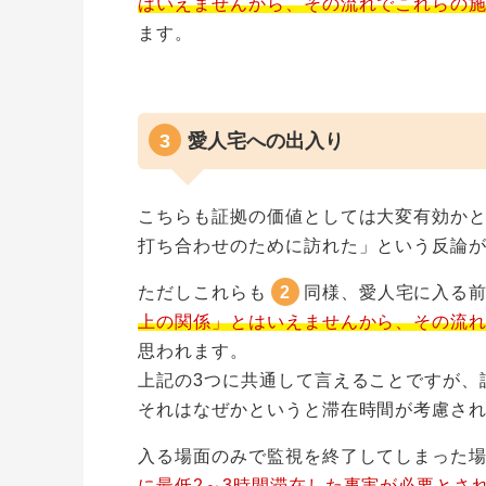
はいえませんから、その流れでこれらの
ます。
愛人宅への出入り
こちらも証拠の価値としては大変有効か
打ち合わせのために訪れた」という反論
ただしこれらも
2
同様、愛人宅に入る
上の関係」とはいえませんから、その流
思われます。
上記の3つに共通して言えることですが、
それはなぜかというと滞在時間が考慮さ
入る場面のみで監視を終了してしまった
に最低2～3時間滞在した事実が必要とさ