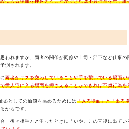
施設に入る場面を押さえることができれば不貞行為を示す証
と思われますが、両者の関係が同僚や上司・部下など仕事の
が予測されます。
前に
両者がキスを交わしていることや手を繋いでいる場面が
れで愛人宅に入る場面を押さえることができれば不貞行為を
証拠としての価値を高めるためには
「入る場面」と「出る
れるからです。
場合、後々相手方と争ったときに「いや、この直後に出てい
れています。