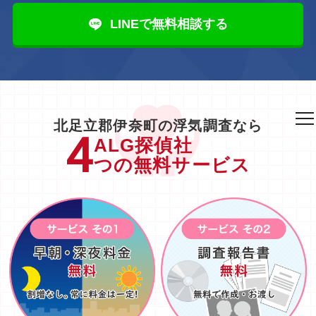
LINEで無料相談する
to
北足立郡伊奈町の浮気調査なら
na
ALG探偵社
つの無料サービス