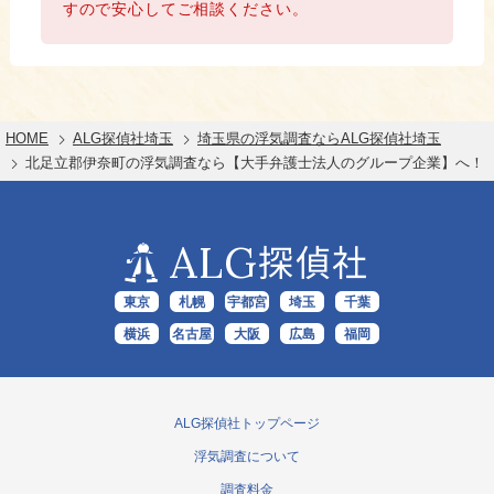
すので安心してご相談ください。
HOME
ALG探偵社埼玉
埼玉県の浮気調査ならALG探偵社埼玉
北足立郡伊奈町の浮気調査なら【大手弁護士法人のグループ企業】へ！
ALG
探偵社
東京
札幌
宇都宮
埼玉
千葉
横浜
名古屋
大阪
広島
福岡
ALG探偵社トップページ
浮気調査について
調査料金