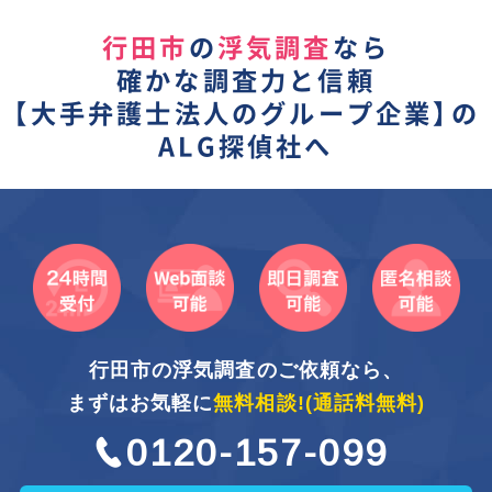
行田市
の
浮気調査
なら
確かな調査力と信頼
【
大手弁護士法人のグループ企業】
の
ALG探偵社へ
行田市の浮気調査のご依頼なら、
まずはお気軽に
無料相談!
(通話料無料)
0120-157-099