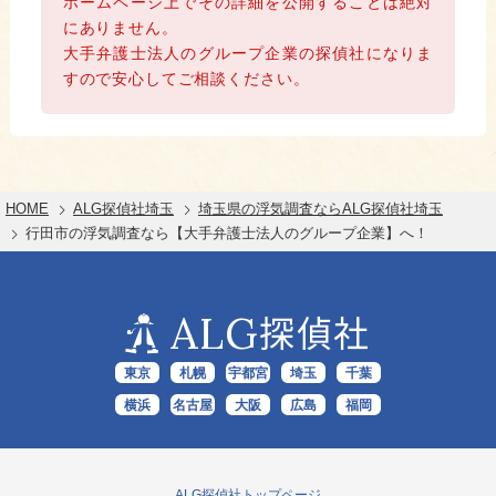
ホームページ上でその詳細を公開することは絶対
にありません。
大手弁護士法人のグループ企業の探偵社になりま
すので安心してご相談ください。
HOME
ALG探偵社埼玉
埼玉県の浮気調査ならALG探偵社埼玉
行田市の浮気調査なら【大手弁護士法人のグループ企業】へ！
ALG
探偵社
東京
札幌
宇都宮
埼玉
千葉
横浜
名古屋
大阪
広島
福岡
ALG探偵社トップページ