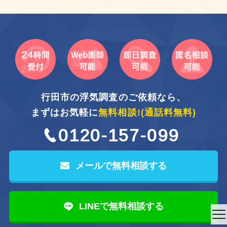
行田市の浮気調査のご依頼なら、
まずはお気軽に
無料相談!
(通話料無料)
0120-157-099
メールで無料相談する
LINEで無料相談する
to
na