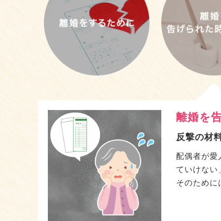
真実を
配偶者の
配偶者に不
がない事と
しかし毎日
も、真実を