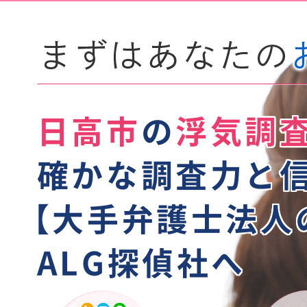
日高市
の
浮気調
確かな調査力と
【
大手弁護士法人
ALG探偵社へ