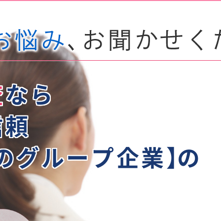
査
なら
信頼
のグループ企業】
の