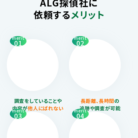
ALG探偵社に
依頼する
メリット
merit
merit
01
02
調査をしていることや
長距離、長時間
の
内容が
他人にばれない
追跡や調査が可能
merit
merit
03
04