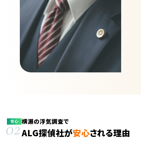
横瀬の浮気調査で
02
安心
ALG探偵社が
安心
される理由