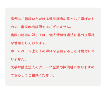
とも気になっています。こうした変化により、
夫が何か隠しているのではないかと疑いが募る
事例はご相談いただける浮気調査の例として挙げたも
ばかりです。私から問いただしてもはぐらかさ
ので、実際の相談例ではございません。
れ、話し合いも進みません。
実際の相談に対しては、個人情報保護法に基づき厳格
私たちはまだ夫婦としてこれからもやっていき
な管理をしております。
たいという気持ちがあり、まずは事実をきちん
ホームページ上でその詳細を公開することは絶対にあ
と知りたいと思っています。そのうえで関係修
りません。
復に向けた努力をするか、もし浮気が事実なら
大手弁護士法人のグループ企業の探偵社になりますの
ば適切な対応を取るための証拠を確保したいと
で安心してご相談ください。
考えています。精神的に不安定な状態が続いて
おり、早急に現状をはっきりさせたいのです。
ただ、浮気調査を依頼するにあたり費用面での