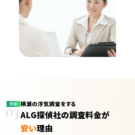
横瀬の浮気調査をする
03
料金
ALG探偵社の調査料金が
安い
理由