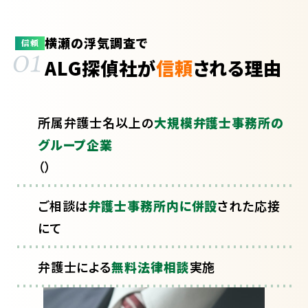
横瀬の浮気調査で
01
信頼
ALG探偵社が
信頼
される理由
所属弁護士
名以上の
大規模弁護士事務所の
グループ企業
（
）
ご相談は
弁護士事務所内に併設
された応接
にて
弁護士による
無料法律相談
実施