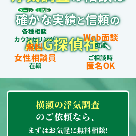
LINE
メール
確かな実績
信頼
と
の
各種相談
Web面談
ALG探偵社
カウンセリング
へ
可能
無料
女性相談員
ご相談時
匿名OK
在籍
横瀬の浮気調査
のご依頼なら、
まずはお気軽に無料相談!