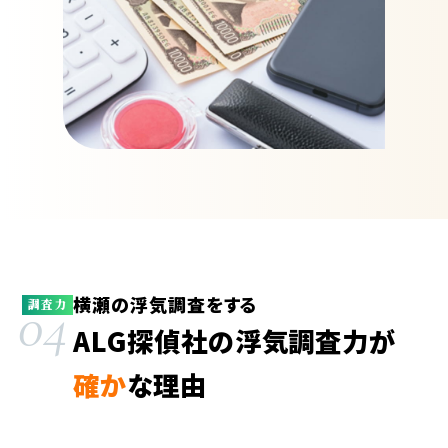
横瀬の浮気調査をする
04
調査力
ALG探偵社の浮気調査力が
確か
な理由