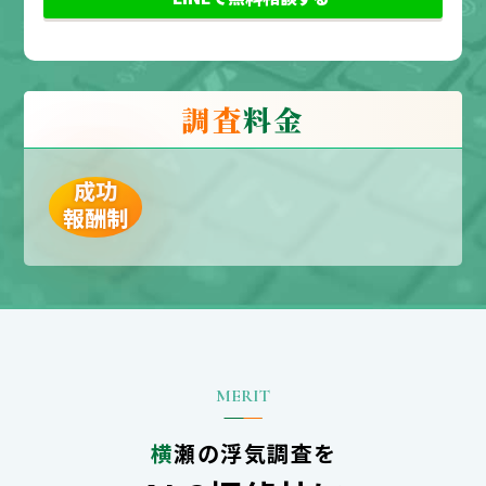
調査
料金
成功
報酬制
横瀬の浮気調査を