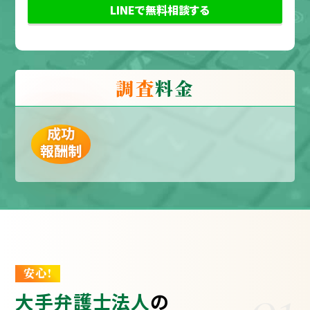
LINEで無料相談する
調査
料金
成功
報酬制
安心!
01
大手弁護士法人
の