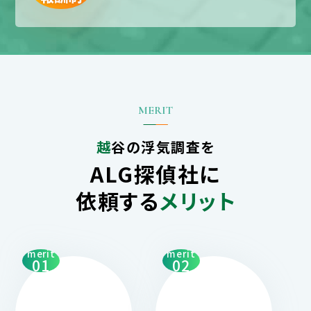
越谷の浮気調査を
ALG探偵社に
依頼する
メリット
merit
merit
01
02