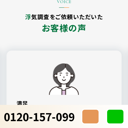
浮気調査をご依頼いただいた
お客様の声
満足
0120-157-099
ALG探偵社が一番親身になってもらえた
し、見積もりも納得感のあるものでした。