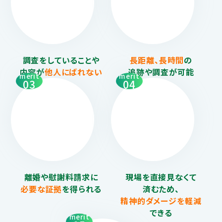
調査をしていることや
長距離、長時間
の
内容が
他人にばれない
追跡や調査が可能
merit
merit
03
04
離婚や慰謝料請求に
現場を直接見なくて
必要な証拠
を得られる
済むため、
精神的ダメージを
軽減
できる
merit