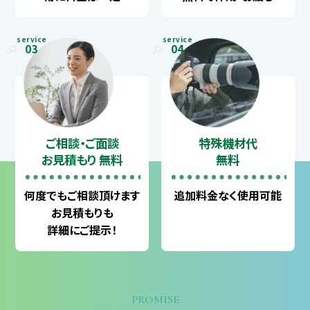
service
service
03
04
ご相談・ご面談
特殊機材代
お見積もり 無料
無料
何度でも
ご相談頂けます
追加料金なく
使用可能
お見積もりも
詳細にご提示！