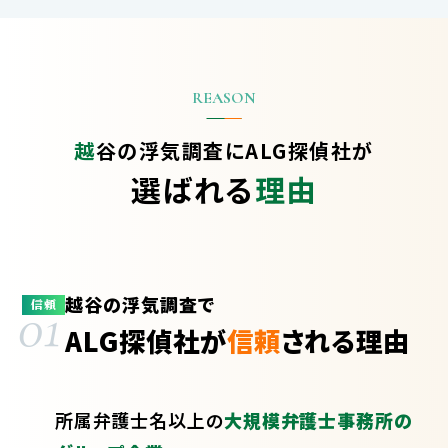
越谷の浮気調査に
ALG探偵社が
選ばれる
理由
越谷の浮気調査で
01
信頼
ALG探偵社が
信頼
される理由
所属弁護士
名以上の
大規模弁護士事務所の