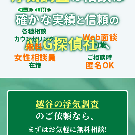
LINE
メール
確かな実績
信頼
と
の
各種相談
Web面談
ALG探偵社
カウンセリング
へ
可能
無料
女性相談員
ご相談時
匿名OK
在籍
越谷の浮気調査
のご依頼なら、
まずはお気軽に無料相談!