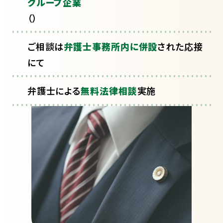
グループ企業
（
）
ご相談は
弁護士事務所内に併設
された応接
にて
弁護士による
無料法律相談
実施