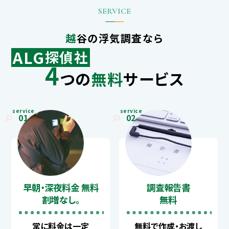
越谷の浮気調査なら
ALG
探偵社
4
つの
無料
サービス
service
service
01
02
早朝・深夜料金 無料
調査報告書
割増なし。
無料
常に料金は一定
無料で作成・お渡し