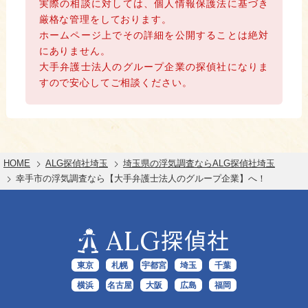
実際の相談に対しては、個人情報保護法に基づき
厳格な管理をしております。
ホームページ上でその詳細を公開することは絶対
にありません。
大手弁護士法人のグループ企業の探偵社になりま
すので安心してご相談ください。
HOME
ALG探偵社埼玉
埼玉県の浮気調査ならALG探偵社埼玉
幸手市の浮気調査なら【大手弁護士法人のグループ企業】へ！
ALG
探偵社
東京
札幌
宇都宮
埼玉
千葉
横浜
名古屋
大阪
広島
福岡