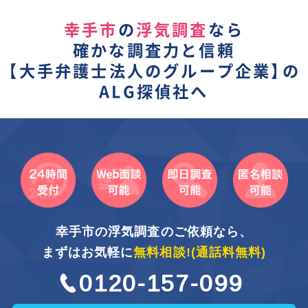
幸手市
の
浮気調査
なら
確かな調査力と信頼
【
大手弁護士法人のグループ企業】
の
ALG探偵社へ
幸手市の浮気調査のご依頼なら、
まずはお気軽に
無料相談!
(通話料無料)
0120-157-099