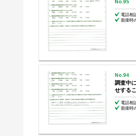
No.95
電話相
面接時
No.94
調査中
せする
電話相
面接時