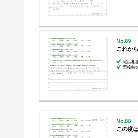
No.89
これか
電話相
面接時
No.88
この度