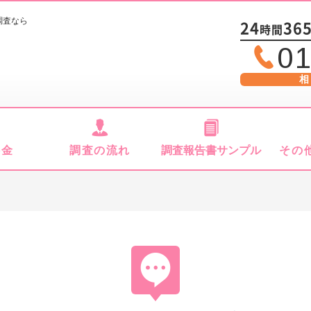
調査なら
24
36
時間
01
相
料金
調査の流れ
調査報告書サンプル
その