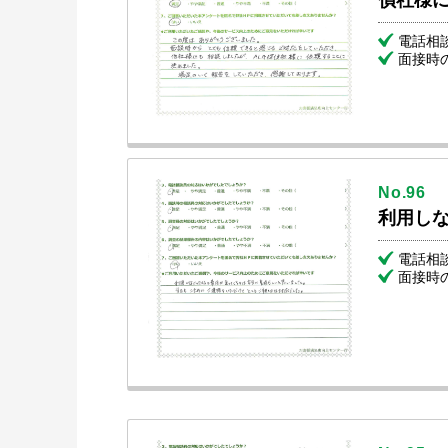
偵社様
電話相
面接時
No.96
利用し
電話相
面接時