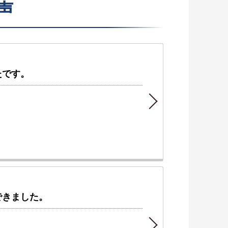
声
たです。
できました。