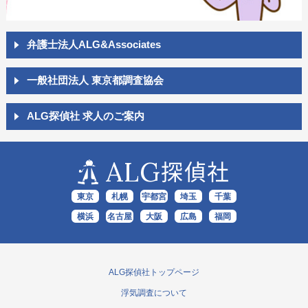
弁護士法人ALG&Associates
一般社団法人 東京都調査協会
ALG探偵社 求人のご案内
ALG
探偵社
東京
札幌
宇都宮
埼玉
千葉
横浜
名古屋
大阪
広島
福岡
ALG探偵社トップページ
浮気調査について