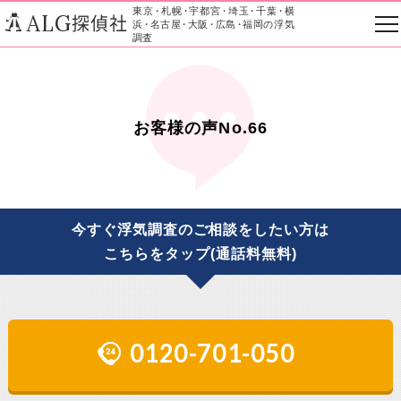
東京
・
札幌
・
宇都宮
・
埼玉
・
千葉
・
横
ALG
探偵社
浜
・
名古屋
・
大阪
・
広島
・
福岡の浮気
調査
お客様の声No.66
今すぐ浮気調査のご相談をしたい方は
こちらをタップ(通話料無料)
0120-701-050