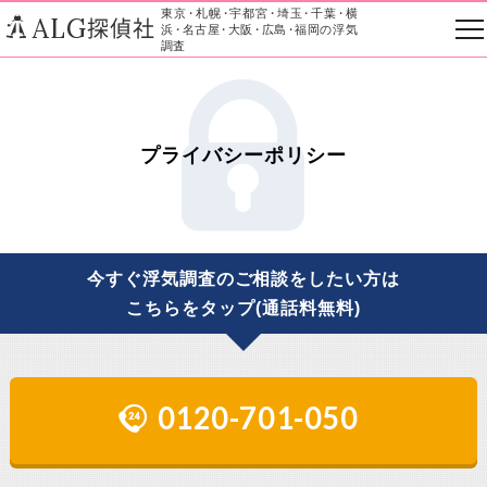
東京
・
札幌
・
宇都宮
・
埼玉
・
千葉
・
横
ALG
探偵社
浜
・
名古屋
・
大阪
・
広島
・
福岡の浮気
調査
プライバシーポリシー
今すぐ浮気調査のご相談をしたい方は
こちらをタップ(通話料無料)
0120-701-050