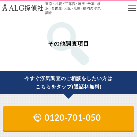
東京
・
札幌
・
宇都宮
・
埼玉
・
千葉
・
横
ALG
探偵社
浜
・
名古屋
・
大阪
・
広島
・
福岡の浮気
調査
その他調査項目
今すぐ浮気調査のご相談をしたい方は
こちらをタップ(通話料無料)
0120-701-050