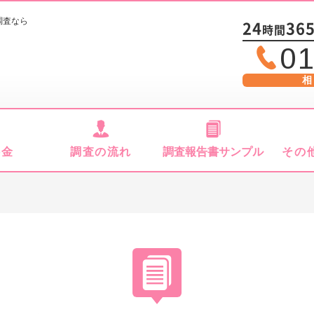
調査なら
24
36
時間
01
相
料金
調査の流れ
調査報告書サンプル
その