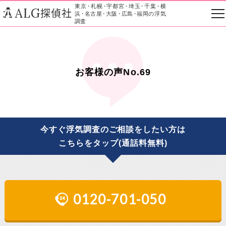
東京
・
札幌
・
宇都宮
・
埼玉
・
千葉
・
横
ALG
探偵社
浜
・
名古屋
・
大阪
・
広島
・
福岡の浮気
調査
お客様の声No.69
今すぐ浮気調査のご相談をしたい方は
こちらをタップ(通話料無料)
0120-701-050