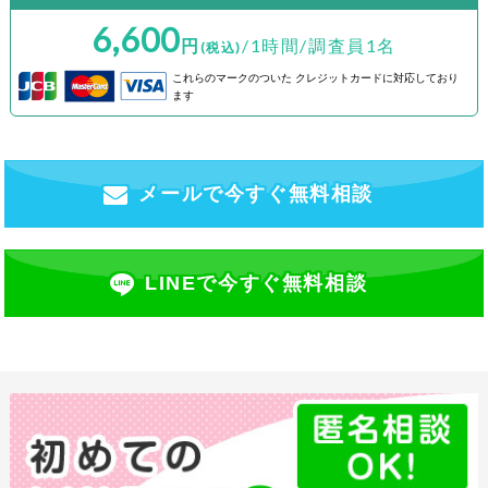
6,600
円
/1時間/調査員1名
(税込)
これらのマークのついた
クレジットカードに対応しており
ます
メールで今すぐ無料相談
LINEで今すぐ無料相談