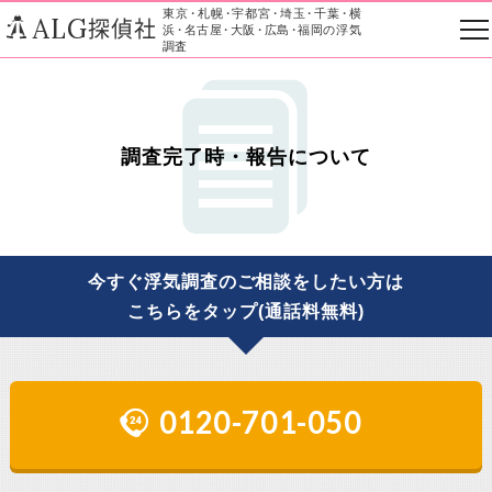
東京
・
札幌
・
宇都宮
・
埼玉
・
千葉
・
横
ALG
探偵社
浜
・
名古屋
・
大阪
・
広島
・
福岡の浮気
調査
調査完了時・報告について
今すぐ浮気調査のご相談をしたい方は
こちらをタップ(通話料無料)
0120-701-050