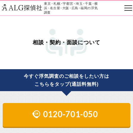
東京
・
札幌
・
宇都宮
・
埼玉
・
千葉
・
横
ALG
探偵社
浜
・
名古屋
・
大阪
・
広島
・
福岡の浮気
調査
相談・契約・面談について
今すぐ浮気調査のご相談をしたい方は
こちらをタップ(通話料無料)
0120-701-050