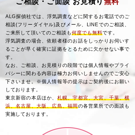
ご相談・ご面談 お見積り
無料
ALG探偵社では、浮気調査などに関するお電話でのご
相談(フリーダイヤル)及びメール、LINEでのご相談、
ご来所して頂いてのご相談も
何度でも無料
です。
浮気調査の場合、依頼者様のお話をしっかりお伺いす
ることが早く確実に証拠をとるために欠かせない事で
す。
なお、ご相談、お見積りの段階では個人情報やプライ
バシーに関わる内容は極力お伺いしませんのでご安心
下さいませ。※個人情報等の提示はご契約後にお願い
しております。
東京新宿の本店ほか、
札幌、宇都宮、大宮、千葉、横
浜、名古屋、大阪、広島、福岡
の各営業所での面談も
実施しております。