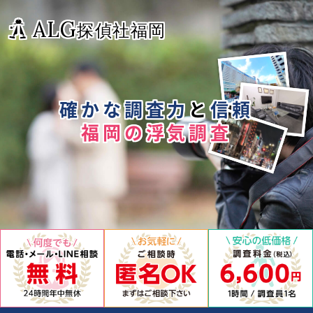
ALG
探偵社福岡
確かな調査力
と
信頼
福岡の浮気調査