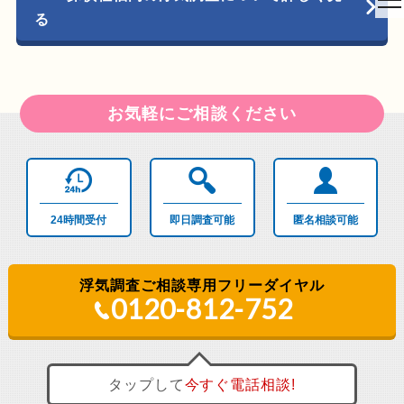
to
る
na
お気軽にご相談ください
24時間
受付
即日調査
可能
匿名相談
可能
浮気調査ご相談専用フリーダイヤル
0120-812-752
タップして
今すぐ
電話相談!