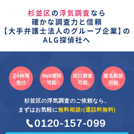
杉並区
の
浮気調査
なら
確かな調査力と信頼
【
大手弁護士法人のグループ企業】
の
ALG探偵社へ
杉並区の浮気調査のご依頼なら、
まずはお気軽に
無料相談!
(通話料無料)
0120-157-099