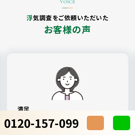
浮気調査をご依頼いただいた
お客様の声
満足
0120-157-099
ALG探偵社が一番親身になってもらえた
し、見積もりも納得感のあるものでした。