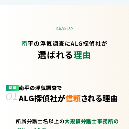
南平の浮気調査に
ALG探偵社が
選ばれる
理由
南平の浮気調査で
01
信頼
ALG探偵社が
信頼
される理由
所属弁護士
名以上の
大規模弁護士事務所の