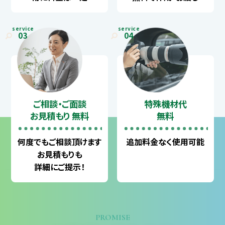
service
service
03
04
ご相談・ご面談
特殊機材代
お見積もり 無料
無料
何度でも
ご相談頂けます
追加料金なく
使用可能
お見積もりも
詳細にご提示！