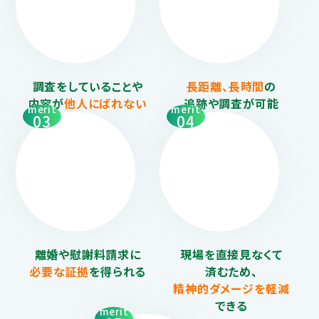
調査をしていることや
長距離、長時間
の
内容が
他人にばれない
追跡や調査が可能
merit
merit
03
04
離婚や慰謝料請求に
現場を直接見なくて
必要な証拠
を得られる
済むため、
精神的ダメージを
軽減
できる
merit