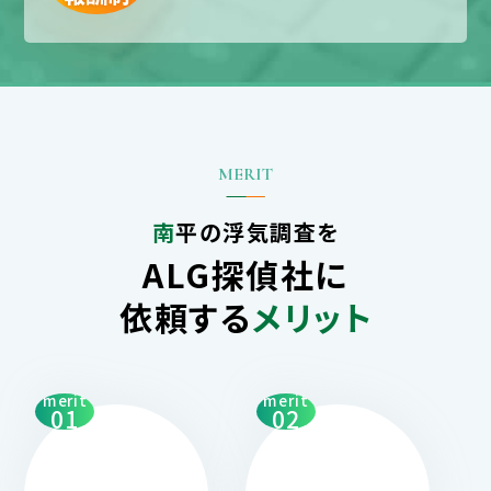
南平の浮気調査を
ALG探偵社に
依頼する
メリット
merit
merit
01
02