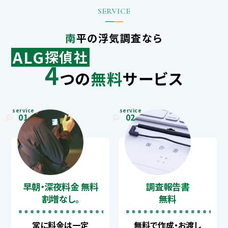
南平の浮気調査なら
ALG
探偵社
4
つの
無料
サービス
service
service
01
02
早朝・深夜料金 無料
調査報告書
割増なし。
無料
常に料金は一定
無料で作成・お渡し