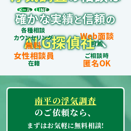
LINE
メール
確かな実績
信頼
と
の
各種相談
Web面談
ALG探偵社
カウンセリング
へ
可能
無料
女性相談員
ご相談時
匿名OK
在籍
南平の浮気調査
のご依頼なら、
まずはお気軽に無料相談!