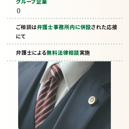
グループ企業
（
）
ご相談は
弁護士事務所内に併設
された応接
にて
弁護士による
無料法律相談
実施