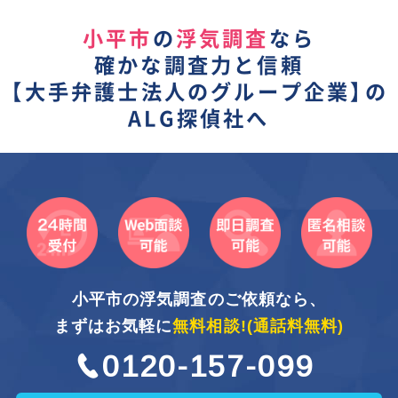
小平市
の
浮気調査
なら
確かな調査力と信頼
【
大手弁護士法人のグループ企業】
の
ALG探偵社へ
小平市の浮気調査のご依頼なら、
まずはお気軽に
無料相談!
(通話料無料)
0120-157-099