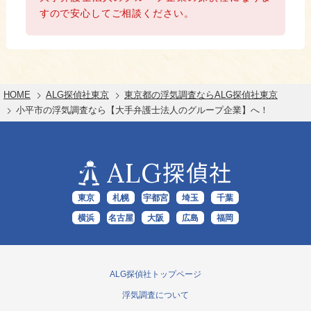
すので安心してご相談ください。
HOME
ALG探偵社東京
東京都の浮気調査ならALG探偵社東京
小平市の浮気調査なら【大手弁護士法人のグループ企業】へ！
ALG
探偵社
東京
札幌
宇都宮
埼玉
千葉
横浜
名古屋
大阪
広島
福岡
ALG探偵社トップページ
浮気調査について