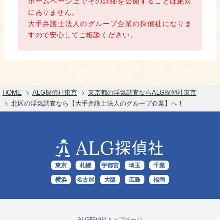
ホームページ上でその詳細を公開することは絶対
にありません。
大手弁護士法人のグループ企業の探偵社になりま
すので安心してご相談ください。
HOME
ALG探偵社東京
東京都の浮気調査ならALG探偵社東京
北区の浮気調査なら【大手弁護士法人のグループ企業】へ！
ALG
探偵社
東京
札幌
宇都宮
埼玉
千葉
横浜
名古屋
大阪
広島
福岡
ALG探偵社トップページ