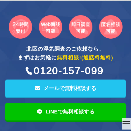
北区の浮気調査のご依頼なら、
まずはお気軽に
無料相談!
(通話料無料)
0120-157-099
メールで無料相談する
LINEで無料相談する
to
na