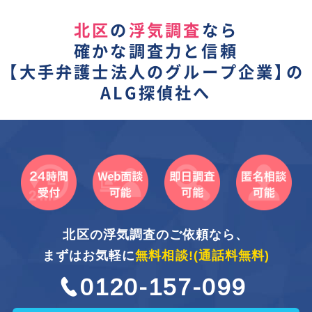
北区
の
浮気調査
なら
確かな調査力と信頼
【
大手弁護士法人のグループ企業】
の
ALG探偵社へ
北区の浮気調査のご依頼なら、
まずはお気軽に
無料相談!
(通話料無料)
0120-157-099