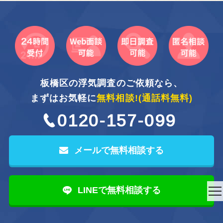
板橋区の浮気調査のご依頼なら、
まずはお気軽に
無料相談!
(通話料無料)
0120-157-099
メールで無料相談する
LINEで無料相談する
to
na