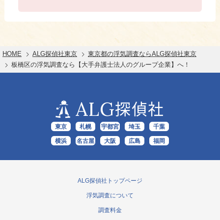
HOME
ALG探偵社東京
東京都の浮気調査ならALG探偵社東京
板橋区の浮気調査なら【大手弁護士法人のグループ企業】へ！
ALG
探偵社
東京
札幌
宇都宮
埼玉
千葉
横浜
名古屋
大阪
広島
福岡
ALG探偵社トップページ
浮気調査について
調査料金