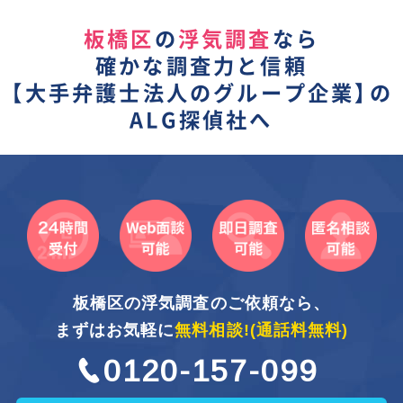
板橋区
の
浮気調査
なら
確かな調査力と信頼
【
大手弁護士法人のグループ企業】
の
ALG探偵社へ
板橋区の浮気調査のご依頼なら、
まずはお気軽に
無料相談!
(通話料無料)
0120-157-099