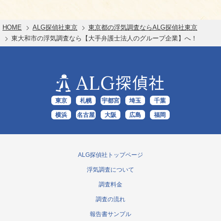
HOME
ALG探偵社東京
東京都の浮気調査ならALG探偵社東京
東大和市の浮気調査なら【大手弁護士法人のグループ企業】へ！
ALG
探偵社
東京
札幌
宇都宮
埼玉
千葉
横浜
名古屋
大阪
広島
福岡
ALG探偵社トップページ
浮気調査について
調査料金
調査の流れ
報告書サンプル