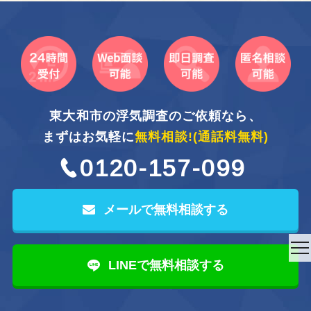
東大和市の浮気調査のご依頼なら、
まずはお気軽に
無料相談!
(通話料無料)
0120-157-099
メールで無料相談する
to
LINEで無料相談する
na