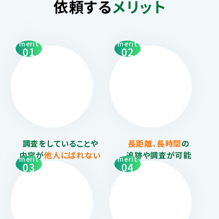
依頼する
メリット
merit
merit
01
02
調査をしていることや
長距離、長時間
の
内容が
他人にばれない
追跡や調査が可能
merit
merit
03
04