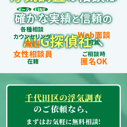
LINE
メール
確かな実績
信頼
と
の
各種相談
Web面談
ALG探偵社
カウンセリング
へ
可能
無料
女性相談員
ご相談時
匿名OK
在籍
千代田区の浮気調査
のご依頼なら、
まずはお気軽に無料相談!