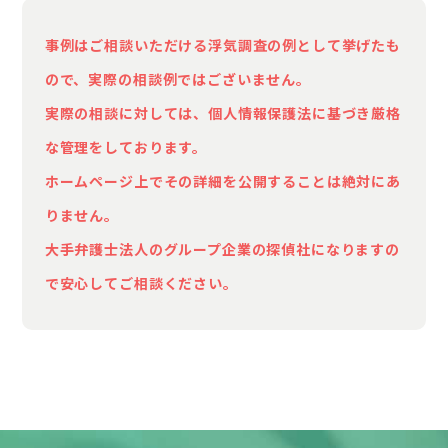
な下着を自分で購入して身につけるようにな
事例はご相談いただける浮気調査の例として挙げたも
り、明らかに以前の夫とは違うと感じていま
ので、実際の相談例ではございません。
す。
実際の相談に対しては、個人情報保護法に基づき厳格
このように怪しい行動が増えたため、本当のこ
な管理をしております。
とを正確に知りたいと考え、今回ご相談いたし
ホームページ上でその詳細を公開することは絶対にあ
ました。もし浮気が事実であれば、これ以上婚
りません。
姻関係を継続することは難しいため、離婚を視
大手弁護士法人のグループ企業の探偵社になりますの
野に入れています。そのための法的な手続き
で安心してご相談ください。
や、夫と浮気相手の双方に対してきちんとした
慰謝料請求を行うために、言い逃れのできない
確実な証拠が必要です。
自分一人で証拠を集めることには限界があり、