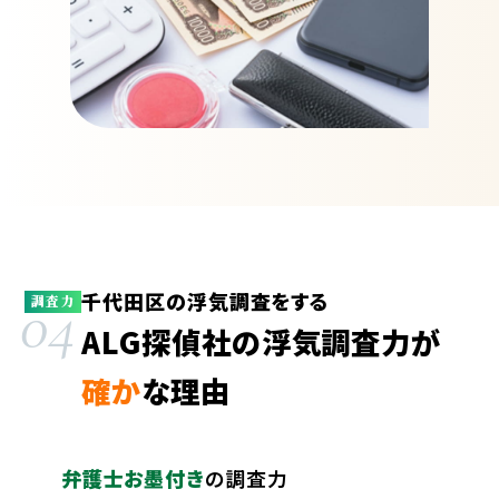
千代田区の浮気調査をする
04
調査力
ALG探偵社の浮気調査力が
確か
な理由
弁護士お墨付き
の調査力