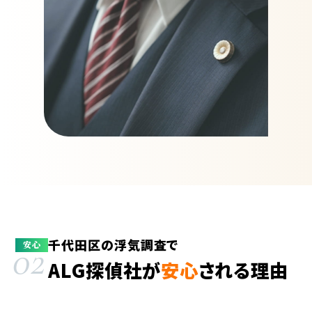
千代田区の浮気調査で
02
安心
ALG探偵社が
安心
される理由