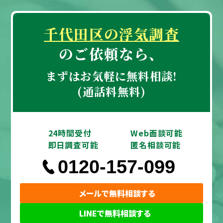
精神的にも非常に苦しいため、プロである探偵
の方に浮気調査をお願いしたいと考えていま
千代田区の浮気調査
す。ただ、探偵事務所に依頼をするのが初めて
のご依頼なら、
であるため、調査にかかる具体的な金額や費用
の総額がどのくらいになるのかが分からず、少
まずはお気軽に無料相談!
し不安があります。まずは現在の状況でどのよ
(通話料無料)
うな調査が可能か、費用の面も含めてアドバイ
スをいただけますと幸いです。
24時間受付
Web面談可能
即日調査可能
匿名相談可能
0120-157-099
メールで無料相談する
LINEで無料相談する