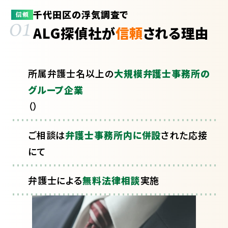
千代田区の浮気調査で
01
信頼
ALG探偵社が
信頼
される理由
所属弁護士
名以上の
大規模弁護士事務所の
グループ企業
（
）
ご相談は
弁護士事務所内に併設
された応接
にて
弁護士による
無料法律相談
実施