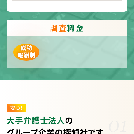
調査
料金
成功
報酬制
安心!
01
大手弁護士法人
の
グループ企業の探偵社です