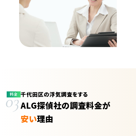
千代田区の浮気調査をする
03
料金
ALG探偵社の調査料金が
安い
理由