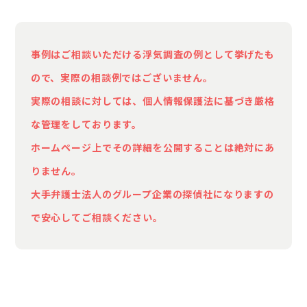
め、最近は一緒に食事をしたりコミュニケーシ
ョンをとる時間もかなり少なくなりました。
事例はご相談いただける浮気調査の例として挙げたも
ので、実際の相談例ではございません。
また、行動がおかしくなったのはそれだけでは
ありません。自分といる時でも、スマートフォ
実際の相談に対しては、個人情報保護法に基づき厳格
ンを操作してろくに会話もしなくなりました。
な管理をしております。
それに対して自分が注意すると、非常に不機嫌
ホームページ上でその詳細を公開することは絶対にあ
になりそのまま出かけてしまったり寝室にこも
りません。
ってしまうようになったんです。そうなるとヒ
大手弁護士法人のグループ企業の探偵社になりますの
ステリー状態になりまともに話もできなくなる
で安心してご相談ください。
ため、こちらもその対応をするのにいささか疲
れてきてしまいました。
今の状況からして妻には他に男がいる可能性が