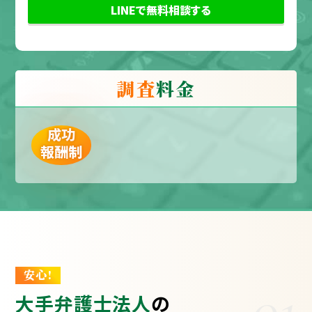
LINEで無料相談する
調査
料金
成功
報酬制
安心!
01
大手弁護士法人
の