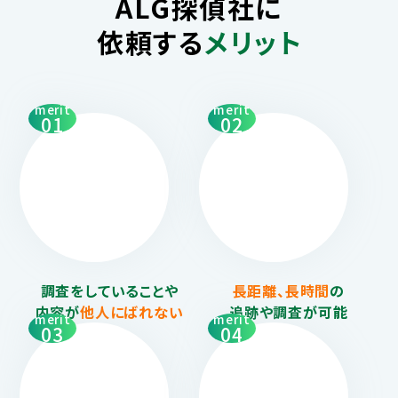
ALG探偵社に
依頼する
メリット
merit
merit
01
02
調査をしていることや
長距離、長時間
の
内容が
他人にばれない
追跡や調査が可能
merit
merit
03
04