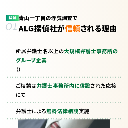
青山一丁目の浮気調査で
01
信頼
ALG探偵社が
信頼
される理由
所属弁護士
名以上の
大規模弁護士事務所の
グループ企業
（
）
ご相談は
弁護士事務所内に併設
された応接
にて
弁護士による
無料法律相談
実施