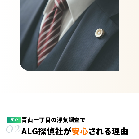
青山一丁目の浮気調査で
02
安心
ALG探偵社が
安心
される理由