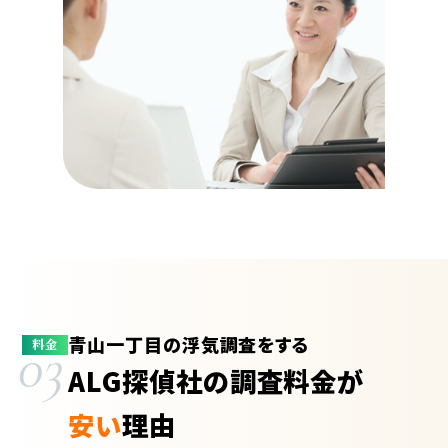
青山一丁目の浮気調査をする
03
料金
ALG探偵社の調査料金が
安い
理由