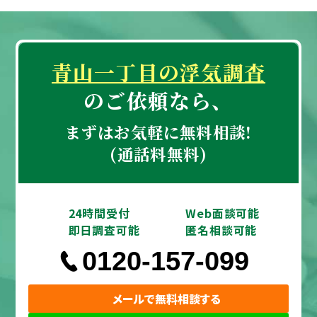
高く、それについてそろそろ話し合いをする時
期が来ていると感じています。ただ、この状態
でそんな話をしても妻やその家族に一蹴される
青山一丁目の浮気調査
のは目に見えています。そこで探偵の方に妻の
のご依頼なら、
浮気調査をしてもらい、証拠をそろえてもらお
うと考えています。
まずはお気軽に無料相談!
(通話料無料)
それを材料に話し合いを進めて、穏便に解決で
きるならそうしようと思っています。そういう
わけで、とりあえず相談だけでものっていただ
24時間受付
Web面談可能
即日調査可能
匿名相談可能
きたいのですが、そういった要件でも受け付け
0120-157-099
てもらえるのでしょうか。
メールで無料相談する