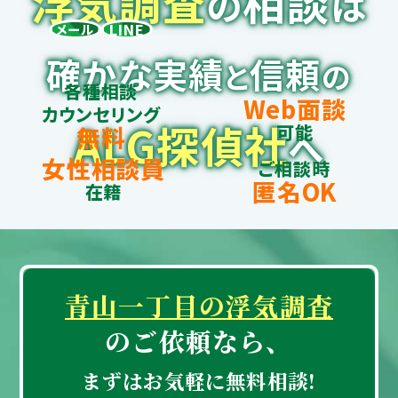
浮
気
調
査
相談
の
は
LINE
メール
確かな実績
信頼
と
の
各種相談
Web面談
カウンセリング
ALG探偵社
可能
無料
へ
女性相談員
ご相談時
匿名OK
在籍
青山一丁目の浮気調査
のご依頼なら、
まずはお気軽に無料相談!