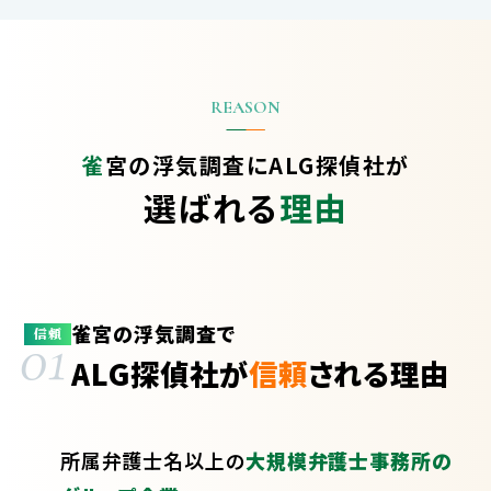
雀
宮の浮気調査に
ALG探偵社が
選ばれる
理由
雀宮の浮気調査で
01
信頼
ALG探偵社が
信頼
される理由
所属弁護士
名以上の
大規模弁護士事務所の