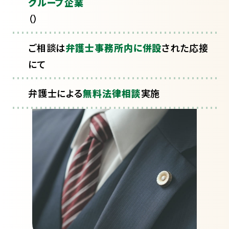
グループ企業
（
）
ご相談は
弁護士事務所内に併設
された応接
にて
弁護士による
無料法律相談
実施