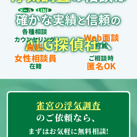
LINE
メール
確かな実績
信頼
と
の
各種相談
Web面談
ALG探偵社
カウンセリング
へ
可能
無料
女性相談員
ご相談時
匿名OK
在籍
雀宮の浮気調査
のご依頼なら、
まずはお気軽に無料相談!