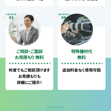
service
service
03
04
ご相談・ご面談
特殊機材代
お見積もり 無料
無料
何度でも
ご相談頂けます
追加料金なく
使用可能
お見積もりも
詳細にご提示！