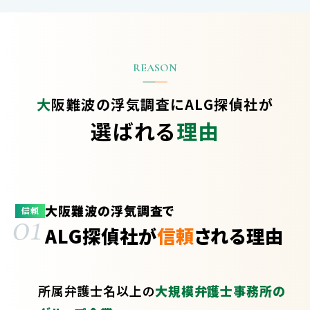
大阪難波の浮気調査に
ALG探偵社が
選ばれる
理由
大阪難波の浮気調査で
01
信頼
ALG探偵社が
信頼
される理由
所属弁護士
名以上の
大規模弁護士事務所の