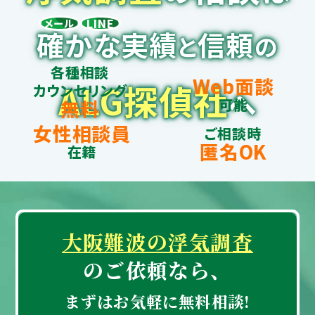
LINE
メール
確かな実績
信頼
と
の
各種相談
Web面談
ALG探偵社
カウンセリング
へ
可能
無料
女性相談員
ご相談時
匿名OK
在籍
大阪難波の浮気調査
のご依頼なら、
まずはお気軽に無料相談!