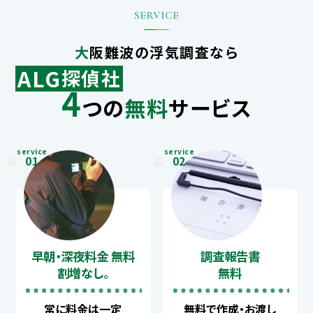
大阪難波の浮気調査なら
ALG
探偵社
4
つの
無料
サービス
service
service
01
02
早朝・深夜料金 無料
調査報告書
割増なし。
無料
常に料金は一定
無料で作成・お渡し