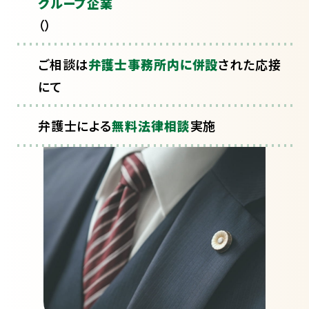
グループ企業
（
）
ご相談は
弁護士事務所内に併設
された応接
にて
弁護士による
無料法律相談
実施