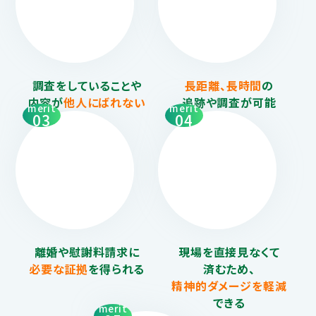
調査をしていることや
長距離、長時間
の
内容が
他人にばれない
追跡や調査が可能
merit
merit
03
04
離婚や慰謝料請求に
現場を直接見なくて
必要な証拠
を得られる
済むため、
精神的ダメージを
軽減
できる
merit