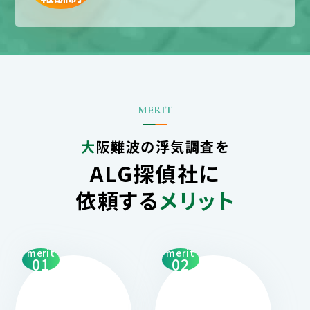
大阪難波の浮気調査を
ALG探偵社に
依頼する
メリット
merit
merit
01
02