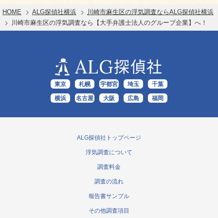
HOME
ALG探偵社横浜
川崎市麻生区の浮気調査ならALG探偵社横浜
川崎市麻生区の浮気調査なら【大手弁護士法人のグループ企業】へ！
ALG
探偵社
東京
札幌
宇都宮
埼玉
千葉
横浜
名古屋
大阪
広島
福岡
ALG探偵社トップページ
浮気調査について
調査料金
調査の流れ
報告書サンプル
その他調査項目