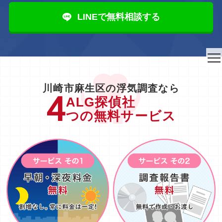
LINEで無料相談する
to
na
川崎市麻生区の浮気調査なら
ALG探偵社
つの無料サービス