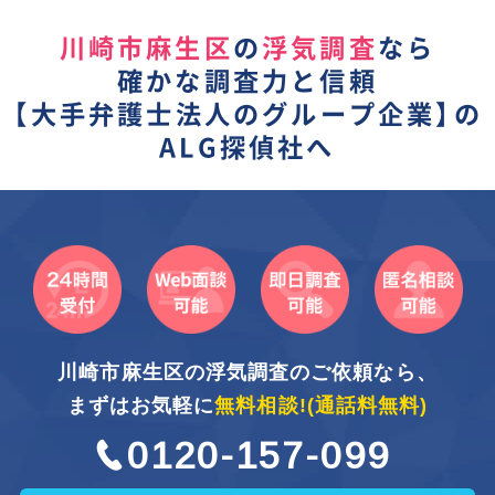
川崎市麻生区
の
浮気調査
なら
確かな調査力と信頼
【
大手弁護士法人のグループ企業】
の
ALG探偵社へ
川崎市麻生区の浮気調査のご依頼なら、
まずはお気軽に
無料相談!
(通話料無料)
0120-157-099