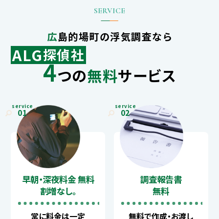
広島的場町の浮気調査なら
ALG
探偵社
4
つの
無料
サービス
service
service
01
02
早朝・深夜料金 無料
調査報告書
割増なし。
無料
常に料金は一定
無料で作成・お渡し