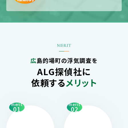
広島的場町の浮気調査を
ALG探偵社に
依頼する
メリット
merit
merit
01
02