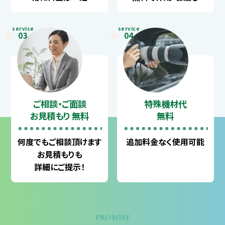
service
service
03
04
ご相談・ご面談
特殊機材代
お見積もり 無料
無料
何度でも
ご相談頂けます
追加料金なく
使用可能
お見積もりも
詳細にご提示！