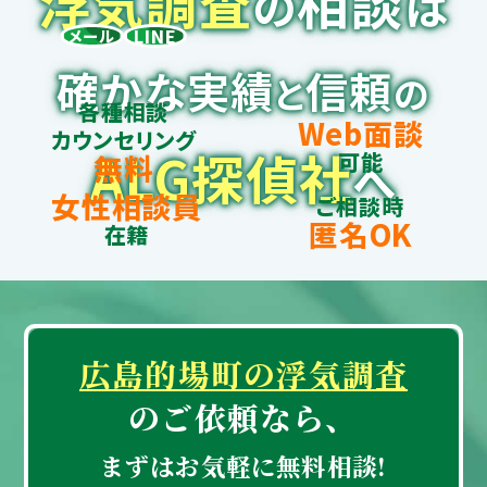
浮
気
調
査
相談
の
は
LINE
メール
確かな実績
信頼
と
の
各種相談
Web面談
カウンセリング
ALG探偵社
可能
無料
へ
女性相談員
ご相談時
匿名OK
在籍
広島的場町の浮気調査
のご依頼なら、
まずはお気軽に無料相談!