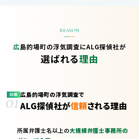
広島的場町の浮気調査に
ALG探偵社が
選ばれる
理由
広島的場町の浮気調査で
01
信頼
ALG探偵社が
信頼
される理由
所属弁護士
名以上の
大規模弁護士事務所の