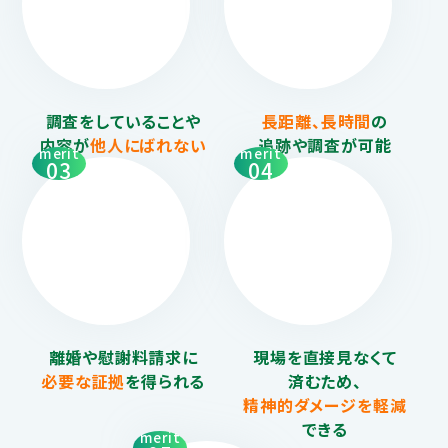
調査をしていることや
長距離、長時間
の
内容が
他人にばれない
追跡や調査が可能
merit
merit
03
04
離婚や慰謝料請求に
現場を直接見なくて
必要な証拠
を得られる
済むため、
精神的ダメージを
軽減
できる
merit