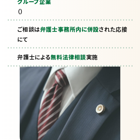
グループ企業
（
）
ご相談は
弁護士事務所内に併設
された応接
にて
弁護士による
無料法律相談
実施