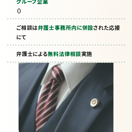
グループ企業
（
）
ご相談は
弁護士事務所内に併設
された応接
にて
弁護士による
無料法律相談
実施