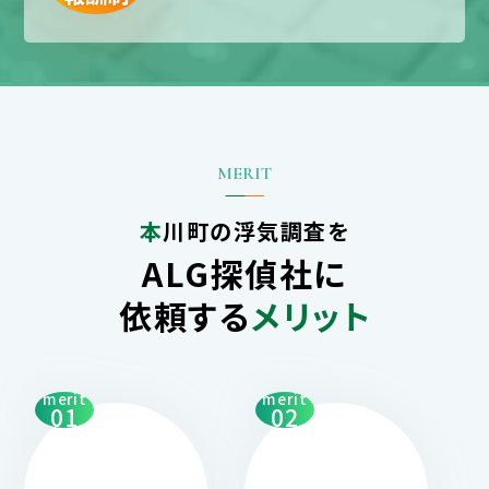
本川町の浮気調査を
ALG探偵社に
依頼する
メリット
merit
merit
01
02