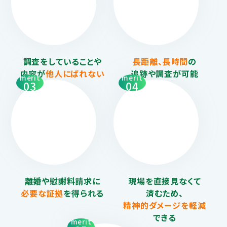
調査をしていることや
長距離、長時間
の
内容が
他人にばれない
追跡や調査が可能
merit
merit
03
04
離婚や慰謝料請求に
現場を直接見なくて
必要な証拠
を得られる
済むため、
精神的ダメージを
軽減
できる
merit