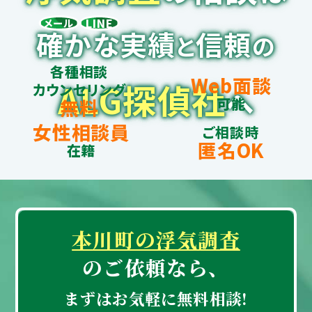
LINE
メール
確かな実績
信頼
と
の
各種相談
Web面談
ALG探偵社
カウンセリング
へ
可能
無料
女性相談員
ご相談時
匿名OK
在籍
本川町の浮気調査
のご依頼なら、
まずはお気軽に無料相談!