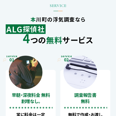
本川町の浮気調査なら
ALG
探偵社
4
つの
無料
サービス
service
service
01
02
早朝・深夜料金 無料
調査報告書
割増なし。
無料
常に料金は一定
無料で作成・お渡し