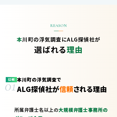
本川町の浮気調査に
ALG探偵社が
選ばれる
理由
本川町の浮気調査で
01
信頼
ALG探偵社が
信頼
される理由
所属弁護士
名以上の
大規模弁護士事務所の