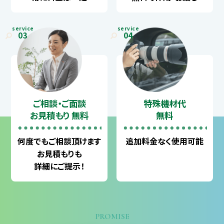
service
service
03
04
ご相談・ご面談
特殊機材代
お見積もり 無料
無料
何度でも
ご相談頂けます
追加料金なく
使用可能
お見積もりも
詳細にご提示！