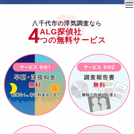
to
na
八千代市の浮気調査なら
ALG探偵社
つの無料サービス