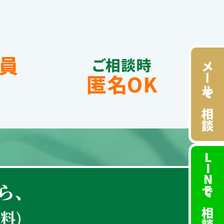
員
ご相談時
メールで相談
匿名OK
LINE
ら、
で相談
料)