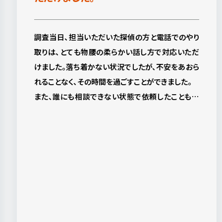
調査当日、担当いただいた探偵の方と電話でのやり
取りは、とても物腰の柔らかい話し方で対応いただ
けました。落ち着かない状況でしたが、不安をあおら
れることなく、その時間を過ごすことができました。
また、誰にも相談できない状態で依頼したこともあ
り、最初の面談では、とても救われたように思います。
調査報告書はイメージしてたより詳細でした。証拠
があるということ、また報告書が届くまでの時間で、
少し落ち着いて今後の事も考えられるようになった
のでは、と思います。この度は大変お世話になりまし
た。