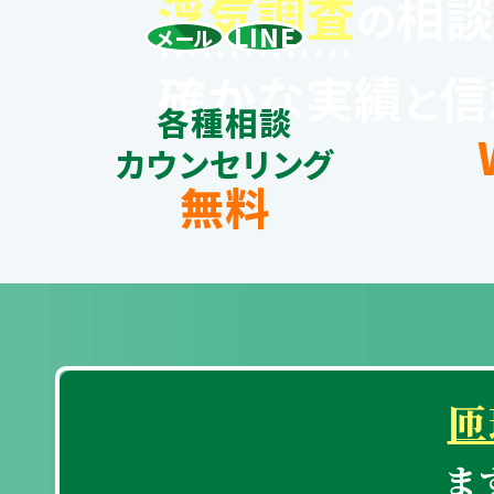
浮
気
調
査
相
の
LINE
メール
確かな実績
信
と
各種相談
カウンセリング
無料
匝
ま