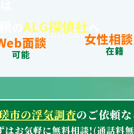
談
は
頼
ALG探偵社
の
へ
女性相談
Web面談
在籍
可能
瑳市の浮気調査
のご依頼な
ずはお気軽に無料相談!
(通話料無