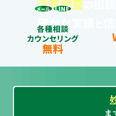
浮
気
調
査
相
の
LINE
メール
確かな実績
信
と
各種相談
カウンセリング
無料
ま