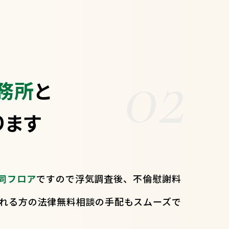
02
務所
と
ります
同フロア
ですので浮気調査後、不倫慰謝料
れる方の法律無料相談の手配もスムーズで