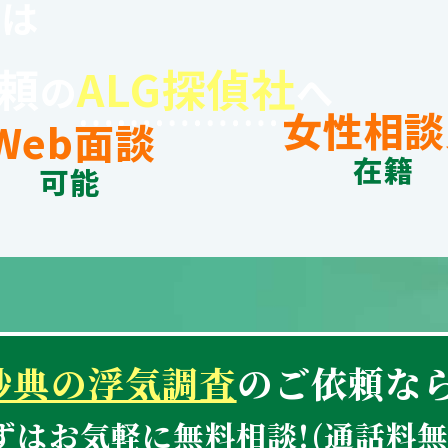
談
は
頼
ALG探偵社
の
へ
女性相談
Web面談
在籍
可能
妙典の浮気調査
のご依頼な
ずはお気軽に無料相談!
(通話料無