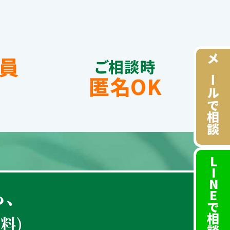
員
ご相談時
メールで相談
匿名OK
LINE
ら、
で相談
料)