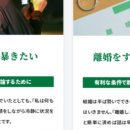
を暴きたい
離婚を
論するために
有利な条件で
でいたとしても、「私は何も
結婚は半ば勢いででき
う顔をしながら冷静に状況を
はいきません。「離婚しま
です。
と簡単に済めば話は早