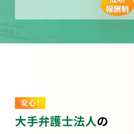
報酬制
安心!
大手弁護士法人
の