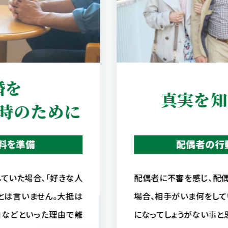
婚を
真実を知
時のために
料を準備
配偶者の行
ていた場合、「好きな人
配偶者に不審を感じ、配
とは言いません。大抵は
場合、相手がいま何をして
」などといった理由で離
になってしょうがない事と