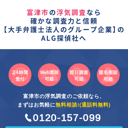
富津市
の
浮気調査
なら
確かな調査力と信頼
【
大手弁護士法人のグループ企業】
の
ALG探偵社へ
富津市の浮気調査のご依頼なら、
まずはお気軽に
無料相談!
(通話料無料)
0120-157-099