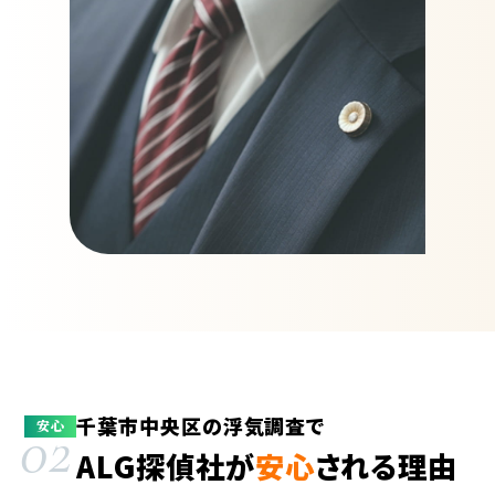
千葉市中央区の浮気調査で
02
安心
ALG探偵社が
安心
される理由