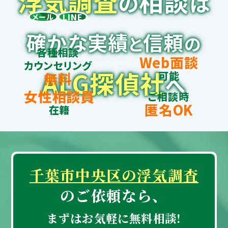
浮
気
調
査
相談
の
は
LINE
メール
確かな実績
信頼
と
の
各種相談
Web面談
カウンセリング
ALG探偵社
可能
無料
へ
女性相談員
ご相談時
匿名OK
在籍
千葉市中央区の浮気調査
のご依頼なら、
まずはお気軽に無料相談!