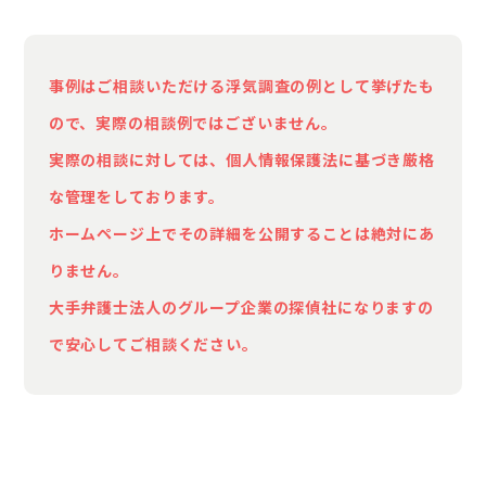
ようになりました。
事例はご相談いただける浮気調査の例として挙げたも
さらに、仕事関係の飲み会や外食が急に増えま
ので、実際の相談例ではございません。
した。以前は休日を家族と過ごすことが多かっ
たのですが、最近は休日出勤や友人との予定を
実際の相談に対しては、個人情報保護法に基づき厳格
理由に外出することが増えています。服装や髪
な管理をしております。
型にも急に気を使うようになり、新しい下着や
ホームページ上でその詳細を公開することは絶対にあ
香水を購入していたことも気になっています。
りません。
大手弁護士法人のグループ企業の探偵社になりますの
もちろん仕事が忙しくなっただけかもしれませ
で安心してご相談ください。
んし、私の思い過ごしであってほしいとも思っ
ています。しかし、これまでとは明らかに違う
行動が続いているため、浮気を疑わずにはいら
れません。夫を問い詰めることも考えました