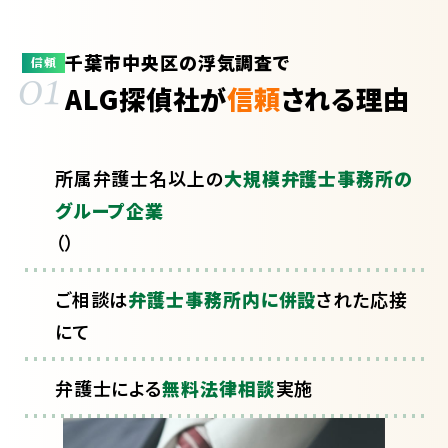
千葉市中央区の浮気調査で
01
信頼
ALG探偵社が
信頼
される理由
所属弁護士
名以上の
大規模弁護士事務所の
グループ企業
（
）
ご相談は
弁護士事務所内に併設
された応接
にて
弁護士による
無料法律相談
実施