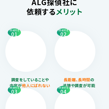
ALG探偵社に
依頼する
メリット
merit
merit
01
02
調査をしていることや
長距離、長時間
の
内容が
他人にばれない
追跡や調査が可能
merit
merit
03
04