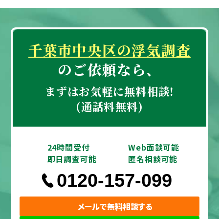
が、確かな証拠がないまま話をして関係が悪化
するのも避けたいと思っています。
千葉市中央区の浮気調査
私が浮気調査を依頼したい理由は、本当のこと
のご依頼なら、
を知りたいからです。もし浮気をしていないの
であれば安心できますし、もし事実であれば今
まずはお気軽に無料相談!
後の夫婦関係について冷静に考えたいと思って
(通話料無料)
います。場合によっては関係修復を目指したい
ですし、状況次第では離婚や慰謝料請求につい
ても検討する必要があるかもしれません。
24時間受付
Web面談可能
即日調査可能
匿名相談可能
ただ、探偵事務所に依頼するとなると費用がど
0120-157-099
のくらいかかるのか分からず、不安がありま
す。浮気調査をしたい気持ちはあるものの、金
メールで無料相談する