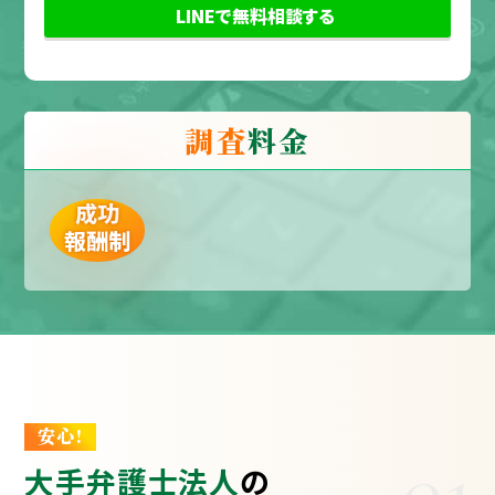
額面の負担や本当に依頼すべきかどうかで悩ん
LINEで無料相談する
でいます。夫の行動が怪しいため、一度探偵に
相談して浮気調査をしてもらうべきなのか判断
したいと思っています。今後後悔しないために
調査
料金
も、まずは専門家へ相談しようかと考えていま
す。
成功
報酬制
安心!
01
大手弁護士法人
の