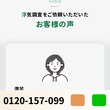
浮気調査をご依頼いただいた
お客様の声
満足
0120-157-099
ALG探偵社が一番親身になってもらえた
し、見積もりも納得感のあるものでした。