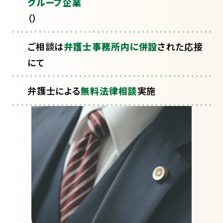
グループ企業
（
）
ご相談は
弁護士事務所内に併設
された応接
にて
弁護士による
無料法律相談
実施