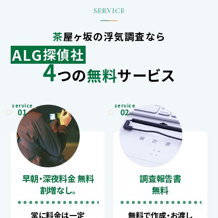
茶屋ヶ坂の浮気調査なら
ALG
探偵社
4
つの
無料
サービス
service
service
01
02
早朝・深夜料金 無料
調査報告書
割増なし。
無料
常に料金は一定
無料で作成・お渡し