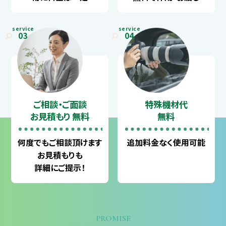
service
service
03
04
ご相談・ご面談
特殊機材代
お見積もり 無料
無料
何度でも
ご相談頂けます
追加料金なく
使用可能
お見積もりも
詳細にご提示！