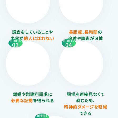
調査をしていることや
長距離、長時間
の
内容が
他人にばれない
追跡や調査が可能
merit
merit
03
04
離婚や慰謝料請求に
現場を直接見なくて
必要な証拠
を得られる
済むため、
精神的ダメージを
軽減
できる
merit