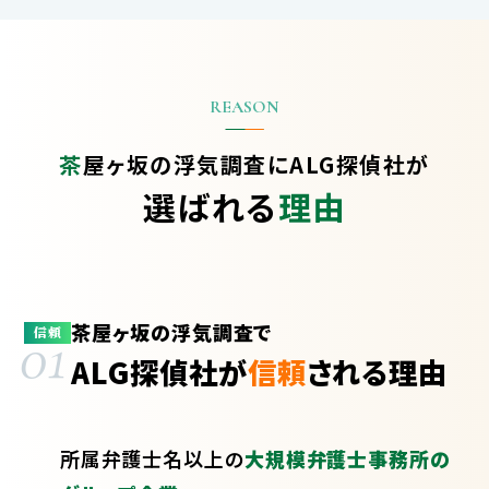
茶屋ヶ坂の浮気調査に
ALG探偵社が
選ばれる
理由
茶屋ヶ坂の浮気調査で
01
信頼
ALG探偵社が
信頼
される理由
所属弁護士
名以上の
大規模弁護士事務所の