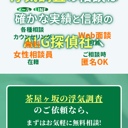
LINE
メール
確かな実績
信頼
と
の
各種相談
Web面談
ALG探偵社
カウンセリング
へ
可能
無料
女性相談員
ご相談時
匿名OK
在籍
茶屋ヶ坂の浮気調査
のご依頼なら、
まずはお気軽に無料相談!