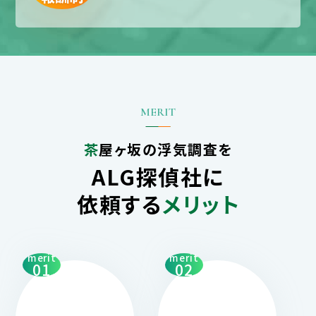
茶屋ヶ坂の浮気調査を
ALG探偵社に
依頼する
メリット
merit
merit
01
02