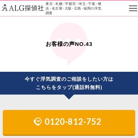
東京
・
札幌
・
宇都宮
・
埼玉
・
千葉
・
横
ALG
探偵社
浜
・
名古屋
・
大阪
・
広島
・
福岡の浮気
調査
お客様の声NO.43
今すぐ浮気調査のご相談をしたい方は
こちらをタップ(通話料無料)
0120-812-752