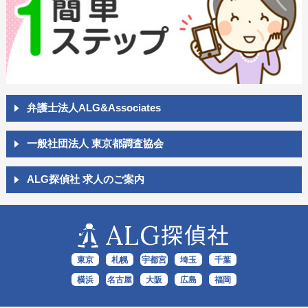
弁護士法人ALG&Associates
一般社団法人 東京都調査協会
ALG探偵社 求人のご案内
ALG
探偵社
東京
札幌
宇都宮
埼玉
千葉
横浜
名古屋
大阪
広島
福岡