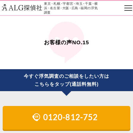
東京
・
札幌
・
宇都宮
・
埼玉
・
千葉
・
横
ALG
探偵社
浜
・
名古屋
・
大阪
・
広島
・
福岡の浮気
調査
お客様の声NO.15
今すぐ浮気調査のご相談をしたい方は
こちらをタップ(通話料無料)
0120-812-752